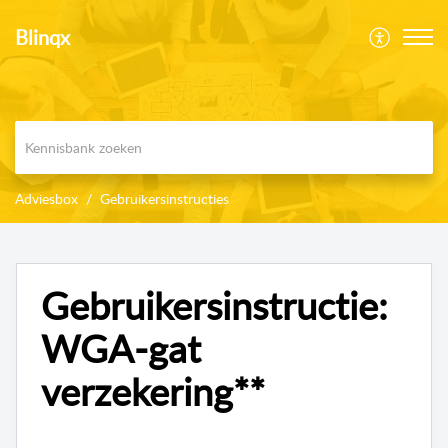
Blinqx
Adviesbox
Gebruikersinstructies
Gebruikersinstructie:
WGA-gat
verzekering**