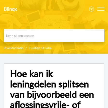
Blinqx
Inventarisatie
Huidige situatie
Hoe kan ik
leningdelen splitsen
van bijvoorbeeld een
aflossingsvrije- of