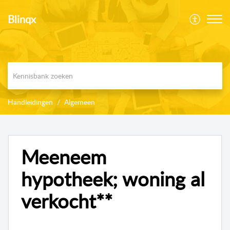
Blinqx
Handleidingen
Algemeen
Meeneem
hypotheek; woning al
verkocht**