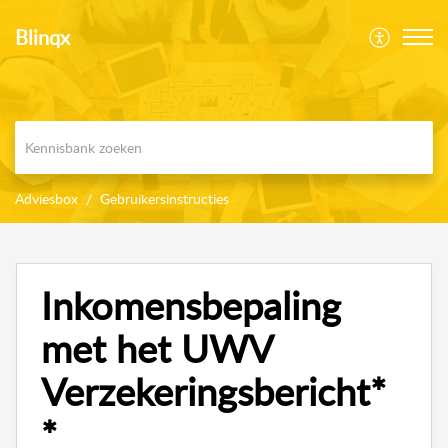
Blinqx
Adviesbox
Gebruikersinstructies
Inkomensbepaling
met het UWV
Verzekeringsbericht*
*